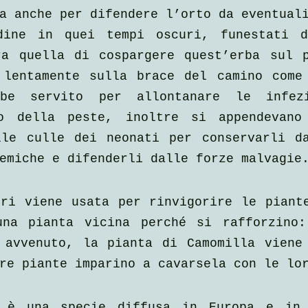
a anche per difendere l’orto da eventual
dine in quei tempi oscuri, funestati da
ra quella di cospargere quest’erba sul p
 lentamente sulla brace del camino come 
bbe servito per allontanare le infezi
o della peste, inoltre si appendevano 
lle culle dei neonati per conservarli da
emiche e difenderli dalle forze malvagie
ri viene usata per rinvigorire le piante
una pianta vicina perché si rafforzino:
 avvenuto, la pianta di Camomilla viene 
re piante imparino a cavarsela con le lo
 è una specie diffusa in Europa e in 