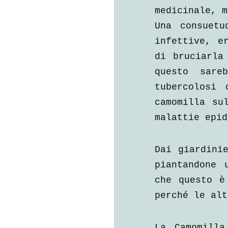
medicinale, m
Una consuetu
infettive, e
di bruciarla
questo sare
tubercolosi 
camomilla su
malattie epid
Dai giardinie
piantandone 
che questo è
perché le alt
La Camomilla