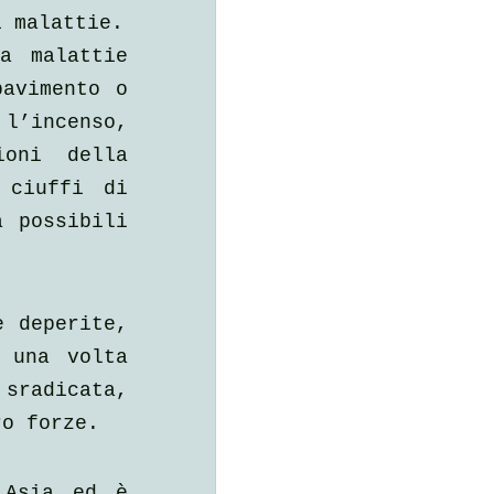
i malattie.
 malattie 
avimento o 
l’incenso, 
oni della 
ciuffi di 
 possibili 
.
 deperite, 
 una volta 
sradicata, 
ro forze.
Asia ed è 