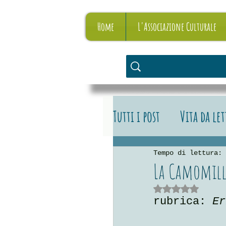
Home
L'Associazione Culturale
Tutti i post
Vita da le
Vita da editore
L
Tempo di lettura: 
La Camomill
Valutazione NaN stelle su 
rubrica: 
Er