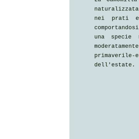
naturalizzat
nei prati e
comportandos
una specie 
moderatamen
primaverile-e
dell'estate.