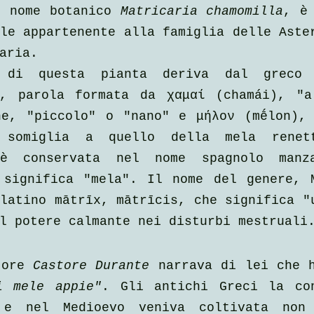
, nome botanico 
Matricaria chamomilla
, è 
le appartenente alla famiglia delle Aster
aria.
a di questa pianta deriva dal greco χ
), parola formata da χαμαί (chamái), "a
ne, "piccolo" o "nano" e μήλον (mḗlon), 
 somiglia a quello della mela renett
 è conservata nel nome spagnolo manza
 significa "mela". Il nome del genere, M
latino mātrīx, mātrīcis, che significa "u
l potere calmante nei disturbi mestruali
tore 
Castore Durante
 narrava di lei che 
i mele appie"
. Gli antichi Greci la con
 e nel Medioevo veniva coltivata non 