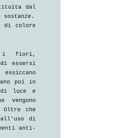
ituita dal 
e sostanze.
 di colore 
i fiori, 
i essersi 
essiccano 
ano poi in 
di luce e 
e vengono 
 Oltre che 
all'uso di 
menti anti-