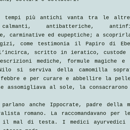
 tempi più antichi vanta tra le altre 
calmanti, antibatteriche, antinfiam
e, carminative ed eupeptiche; a scoprirla
gizi, come testimonia il Papiro di Eber
l’incirca, scritto in ieratico, custode 
escrizioni mediche, formule magiche e r
ilo si serviva della camomilla soprat
febbre e per curare e abbellire la pelle
e assomigliava al sole, la consacrarono 
 parlano anche Ippocrate, padre della m
ralista romano. La raccomandavano per le
 il mal di testa. I medici ayurvedici i