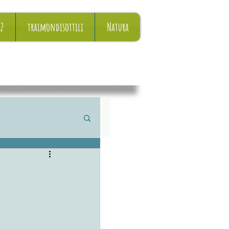
22
traimondisottili
Natura