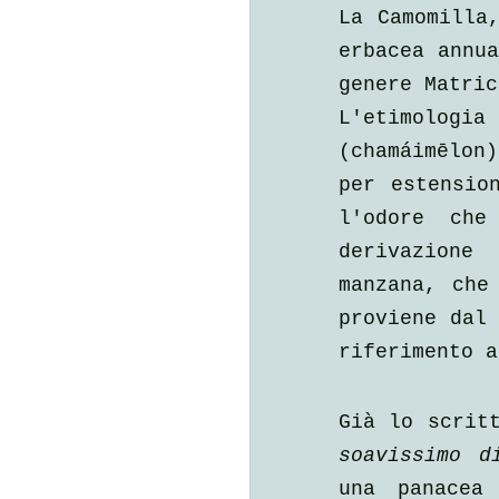
La Camomilla
erbacea annua
genere Matric
L'etimologi
(chamáimēlon
per estensio
l'odore che
derivazione
manzana, che
proviene dal 
riferimento a
Già lo scrit
soavissimo d
una panacea