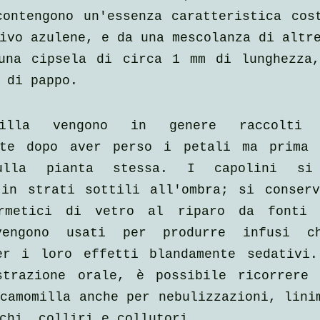
ontengono un'essenza caratteristica cost
ivo azulene, e da una mescolanza di altr
una cipsela di circa 1 mm di lunghezza,
 di pappo.
milla vengono in genere raccolti 
nte dopo aver perso i petali ma prima d
ulla pianta stessa. I capolini si 
 in strati sottili all'ombra; si conserv
ermetici di vetro al riparo da fonti 
engono usati per produrre infusi ch
er i loro effetti blandamente sedativi.
strazione orale, è possibile ricorrere 
camomilla anche per nebulizzazioni, lini
chi, colliri e collutori.