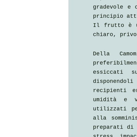
gradevole e c
principio att
Il frutto è 
chiaro, privo
Della Camo
preferibilme
essiccati s
disponendoli
recipienti 
umidità e v
utilizzati p
alla sommini
preparati di 
stress, impac