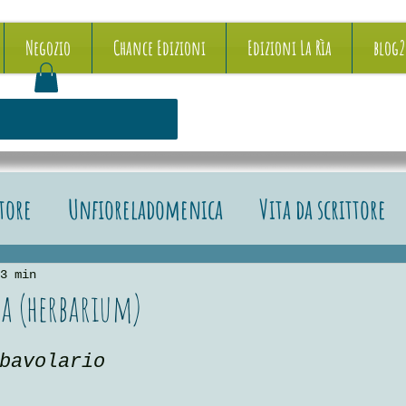
Negozio
Chance Edizioni
Edizioni La Rìa
blog
ttore
Unfioreladomenica
Vita da scrittore
e recensioni
3 min
a (herbarium)
5.
bavolario