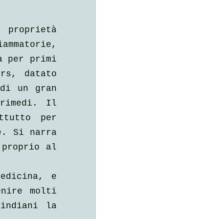
proprietà 
matorie, 
 per primi 
s, datato 
di un gran 
imedi. Il 
tutto per 
. Si narra 
proprio al 
edicina, e 
nire molti 
ndiani la 