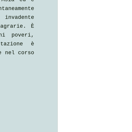
taneamente 
invadente 
agrarie. È 
i poveri, 
tazione è 
 nel corso 