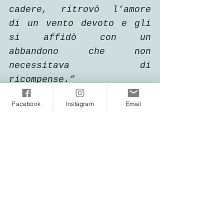
cadere, ritrovò l’amore 
di un vento devoto e gli 
si affidò con un 
abbandono che non 
necessitava di 
ricompense.”
Facebook
Instagram
Email
Questo ultimo passaggio, 
in particolare, mi ha 
fatto ricordare quanto 
può essere importante la 
scrittura per il percorso 
di conoscenza di 
ciascuno, quanta energia 
illuminante possiede la 
parola usata a 