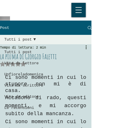
Post
Tutti i post
Tempo di lettura: 2 min
Tutti i post
la piuma di Giorgio Faletti
Vita da lettore
Valutazione NaN stelle su 5.
Unfioreladomenica
Ci sono momenti in cui lo 
stupore non mi è di 
Vita da scrittore
casa. 
Vita da editore
Accadono di rado, questi 
momenti, e mi accorgo 
Le recensioni
subito della mancanza. 
Ci sono momenti in cui lo 