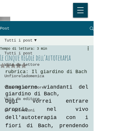
Post
Tutti i post
Tempo di lettura: 3 min
Tutti i post
Le cinque regole dell’autoterapia
Vita da lettore
Valutazione NaN stelle su 5.
rubrica: Il giardino di Bach
Unfioreladomenica
Buongiorno viandanti del 
Vita da scrittore
giardino di Bach,
Vita da editore
Oggi vorrei entrare 
proprio nel vivo 
Le recensioni
dell'autoterapia con i 
fiori di Bach, prendendo 