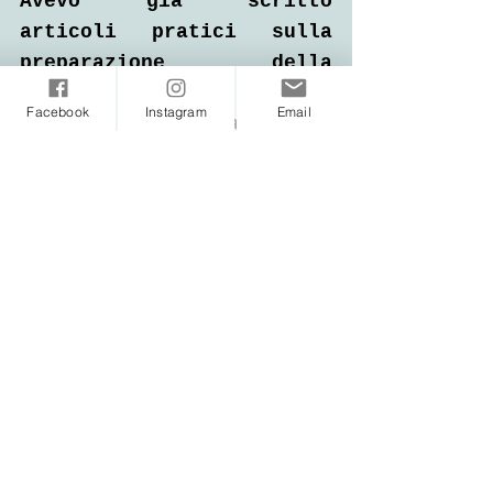
Avevo già scritto 
articoli pratici sulla 
preparazione della 
miscela, ma se l'avete 
Facebook
Instagram
Email
dimenticato vi lascio un 
piccolo promemoria:
Prendete una bottiglietta 
da 30 cc, riempitela per 
3/4 di acqua e 1/4 di 
brandy. Aggiungete 2 
gocce per ogni fiore 
scelto fino a un massimo 
di 7 fiori. Se nella 
miscela avete rescue 
remedy, mettetene 4 
gocce.