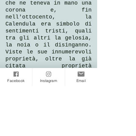
che ne teneva in mano una 
corona e, fin 
nell'ottocento, la 
Calendula era simbolo di 
sentimenti tristi, quali 
tra gli altri la gelosia, 
la noia o il disinganno. 
Viste le sue innumerevoli 
proprietà, oltre la già 
citata proprietà 
emmenagoga, la Calendula 
dovrebbe invece 
Facebook
Instagram
Email
simboleggiare la 
guarigione dalle pene 
d'amore o la Serenità: le 
tinture o gli oleoliti 
ricavati da fiori e 
foglie, infatti, 
rimarginano piaghe, 
ferite e diverse malattie 