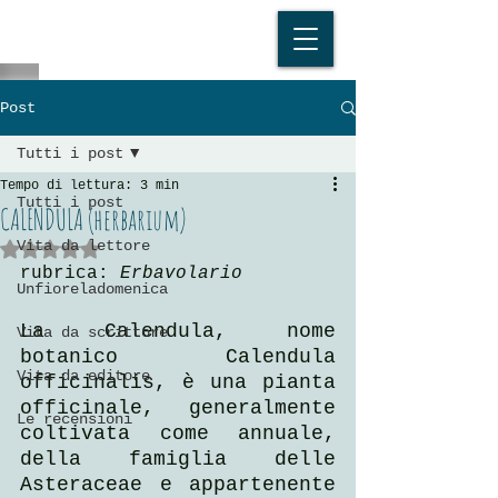
Post
Tutti i post
Tempo di lettura: 3 min
Tutti i post
CALENDULA (herbarium)
Vita da lettore
Valutazione NaN stelle su 5.
rubrica: 
Erbavolario
Unfioreladomenica
La Calendula, nome 
Vita da scrittore
botanico Calendula 
Vita da editore
officinalis, è una pianta 
officinale, generalmente 
Le recensioni
coltivata come annuale, 
della famiglia delle 
Asteraceae e appartenente 