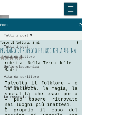
Post
Tutti i post
Tempo di lettura: 3 min
Tutti i post
PEVERANO DI ROPPOLO E IL ROC DELLA REGINA
Vita da lettore
Valutazione NaN stelle su 5.
rubrica: Nella Terra delle 
Unfioreladomenica
Madri
Vita da scrittore
Talvolta il folklore – e 
Vita da editore
la Bellezza, la magia, la 
sacralità che esso porta 
Le recensioni
– può essere ritrovato 
nei luoghi più inattesi.
È proprio il caso del 