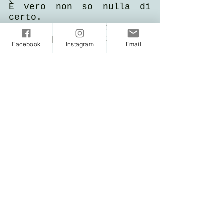
È vero non so nulla di 
certo.
Ma al cospetto di questa 
pietra penso a tutte le 
Facebook
Instagram
Email
mani che l'hanno 
sfiorata, a tutte le 
persone che si sono 
fermate davanti ad essa 
ed hanno forse provato la 
stessa reverenza che 
provo io.
Penso ai rituali che può 
aver ispirato.
A tutta l'acqua che nei 
secoli ha raccolto e con 
cui le Antenate e gli 
Antenati si sono bagnati 
ricercando l'Armonia.
Penso a tutto questo e a 
tanto altro e so che c'è 
un'eredità forse incerta 