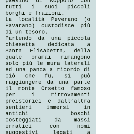
paesino di Roppolo con 
tutti i suoi piccoli 
borghi e frazioni.
La località Peverano (o 
Pavarano) custodisce più 
di un tesoro.
Partendo da una piccola 
chiesetta dedicata a 
Santa Elisabetta, della 
quale oramai rimangono 
solo più le mura laterali 
ed una panca a ricordo di 
ciò che fu, si può 
raggiungere da una parte 
il monte Orsetto famoso 
per i ritrovamenti 
preistorici e dall’altra 
sentieri immersi in 
antichi boschi 
costeggiati da massi 
erratici con nomi 
suggestivi legati a 