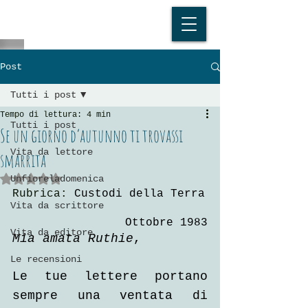
Post
Tutti i post
Tempo di lettura: 4 min
Tutti i post
Se un giorno d’autunno ti trovassi
Vita da lettore
smarrita
Valutazione NaN stelle su 5.
Unfioreladomenica
Rubrica: 
Custodi della Terra
Vita da scrittore
Ottobre 1983
Vita da editore
Mia amata Ruthie
, 
Le recensioni
Le tue lettere portano 
sempre una ventata di 