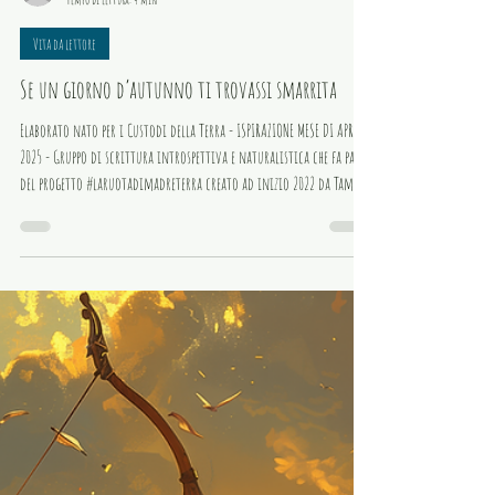
lachanceria
Tempo di lettura: 4 min
Vita da lettore
Se un giorno d’autunno ti trovassi smarrita
Elaborato nato per i Custodi della Terra - ISPIRAZIONE MESE DI APRILE
2025 - Gruppo di scrittura introspettiva e naturalistica che fa parte
del progetto #laruotadimadreterra creato ad inizio 2022 da Tamara
Barbarossa e Rossana Orsi. “Ogni mese chiediamo agli Oracoli quale
guida ci affiancherà nelle suggestioni che forniremo poi ai
partecipanti del gruppo per esprimere ciascuno le proprie emozioni.