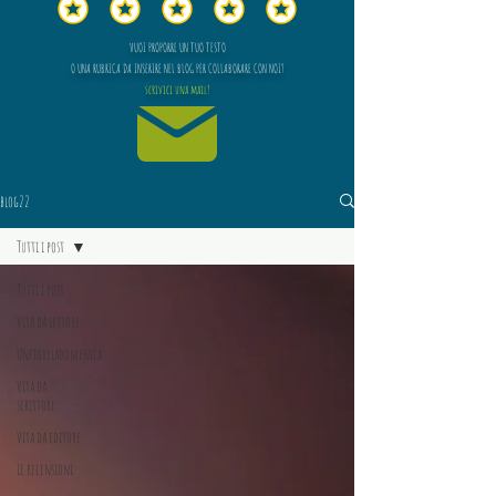
VUOI PROPORRE UN TUO TESTO
O UNA RUBRICA DA INSERIRE NEL BLOG PER COLLABORARE CON NOI?
scrivici una mail!
blog22
Tutti i post
Tutti i post
Vita da lettore
Unfioreladomenica
Vita da
scrittore
Vita da editore
Le recensioni