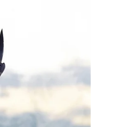
Vita da lettore
La Voce di Artemide
"La Voce di Artemide" elaborato di Alessandra Manara Rubrica:
Custodi della Terra