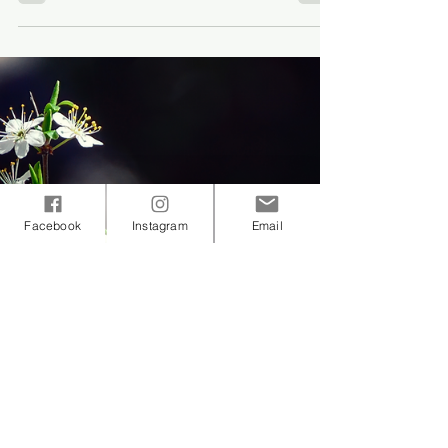
lachanceria
Tempo di lettura: 1 min
Vita da lettore
Oltrepassando
Facebook
Instagram
Email
Rubrica: Custodi della Terra